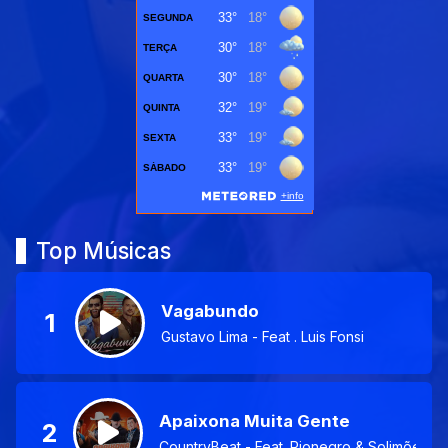
Top Músicas
Vagabundo
1
Gustavo Lima - Feat . Luis Fonsi
Apaixona Muita Gente
2
CountryBeat - Feat. Rionegro & Solimões