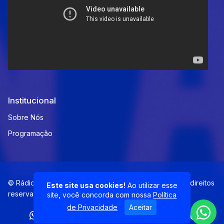
Institucional
Sobre Nós
Programação
© Rádio ClaraMinas 105,9 - A Rádio Jovem - Todos os direitos
Este site usa cookies!
Ao utilizar esse
reservados.
site, você concorda com nossa
Política
de Privacidade
Aceitar